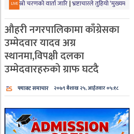
को वार्ता जारि
|
भ्रष्टाचारले तुहियो ‘मुख्यमन्त्री बेटी पढाऊँ,
LIVE
औहरी नगरपालिकामा काँग्रेसका
उम्मेदवार यादव अग्र
स्थानमा,विपक्षी दलका
उम्मेदवारहरुको ग्राफ घटदै
फ्याक्ट समाचार
२०७९ बैशाख २५, आईतवार ०५:१८