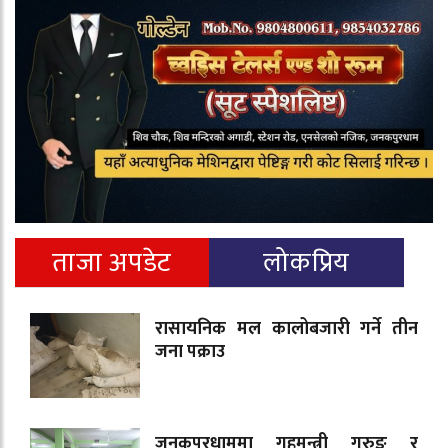
ताजा अपडेट
लोकप्रिय
रासायनिक मल कालोबजारी गर्ने तीन
जना पक्राउ
जनकपुरधाममा गृहमन्त्री गुरुङ र