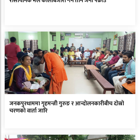
रासायनिक मल कालोबजारी गर्ने तीन जना पक्राउ
जनकपुरधाममा गृहमन्त्री गुरुङ र आन्दोलनकारीबीच दोस्रो
चरणको वार्ता जारि