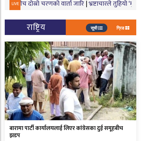
ीच दोस्रो चरणको वार्ता जारि
|
भ्रष्टाचारले तुहियो ‘मुख्यमन्त्
LIVE
राष्ट्रिय
सूची
ग्रिड
बारामा पार्टी कार्यालयलाई लिएर कांग्रेसका दुई समूहबीच
झडप