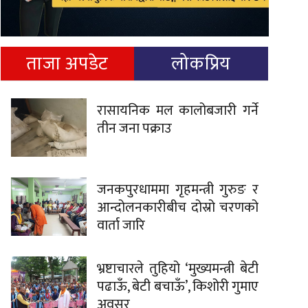
ताजा अपडेट
लोकप्रिय
रासायनिक मल कालोबजारी गर्ने
तीन जना पक्राउ
जनकपुरधाममा गृहमन्त्री गुरुङ र
आन्दोलनकारीबीच दोस्रो चरणको
वार्ता जारि
भ्रष्टाचारले तुहियो ‘मुख्यमन्त्री बेटी
पढाऊँ, बेटी बचाऊँ’, किशोरी गुमाए
अवसर