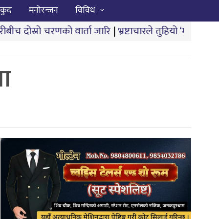
कुद
मनोरन्जन
विविध
णको वार्ता जारि
|
भ्रष्टाचारले तुहियो ‘मुख्यमन्त्री बेटी पढाऊँ
णा