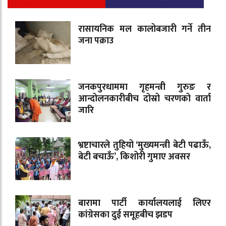
रासायनिक मल कालोबजारी गर्ने तीन
जना पक्राउ
जनकपुरधाममा गृहमन्त्री गुरुङ र
आन्दोलनकारीबीच दोस्रो चरणको वार्ता
जारि
भ्रष्टाचारले तुहियो ‘मुख्यमन्त्री बेटी पढाऊँ,
बेटी बचाऊँ’, किशोरी गुमाए अवसर
बारामा पार्टी कार्यालयलाई लिएर
कांग्रेसका दुई समूहबीच झडप