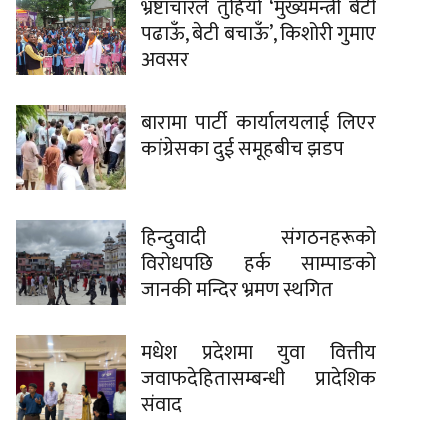
भ्रष्टाचारले तुहियो ‘मुख्यमन्त्री बेटी
पढाऊँ, बेटी बचाऊँ’, किशोरी गुमाए
अवसर
बारामा पार्टी कार्यालयलाई लिएर
कांग्रेसका दुई समूहबीच झडप
हिन्दुवादी संगठनहरूको
विरोधपछि हर्क साम्पाङको
जानकी मन्दिर भ्रमण स्थगित
मधेश प्रदेशमा युवा वित्तीय
जवाफदेहितासम्बन्धी प्रादेशिक
संवाद