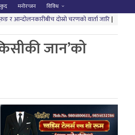
कुद
मनोरन्जन
विविध
ीबीच दोस्रो चरणको वार्ता जारि
|
भ्रष्टाचारले तुहियो ‘मुख्यमन्
किसीकी जान’को