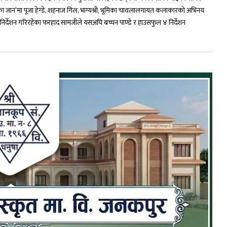
ा जान’मा पूजा हेग्डे, शहनाज गिल, भाग्यश्री, भूमिका चावलालगायत कलाकारको अभिनय
निर्देशन गरिरहेका फरहाद सामजीले यसअघि बच्चन पाण्डे र हाउसफुल ४ निर्देशन