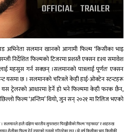
लिउड अभिनेता सलमान खानको आगामी फिल्म ‘किसीका भाइ
 निर्देशित फिल्मको टिजरमा प्रशस्तै एक्सन दृश्य समावेश
ई महसुस गर्न सक्छन् ।सलमानको पात्रलाई पूर्णतः एक्सन
ै स्टन्ट यसमा छ । सलमानको चरित्रले केही हाई-ओक्टेन स्टन्टहरू
 । यस ट्रेलरको आधारमा हेर्ने हो भने फिल्ममा केही फरक छैन,
िल्लो फिल्म ‘अन्तिम’ थियो, जुन सन् २०२१ मा रिलिज भएको
ो । सलमानले हालै दक्षिण भारतीय सुपरस्टार चिरञ्जीवीको फिल्म ‘गड्फादर’ र शाहरुख
सलमान शैलीका फिल्म हेर्न नपाएको गुनासो गरिरहेका छन् ।यो वर्ष किसीका भाइ किसीकी