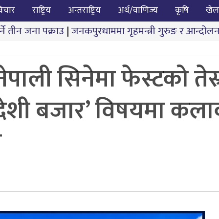
िचार
राष्ट्रिय
अन्तराष्ट्रिय
अर्थ/वाणिज्य
कृषि
खेल
|
जनकपुरधाममा गृहमन्त्री गुरुङ र आन्दोलनकारीबीच दोस्रो चर
पाली सिनेमा फेस्टको तेस्
 विदेशी बजार’ विषयमा कला
ल