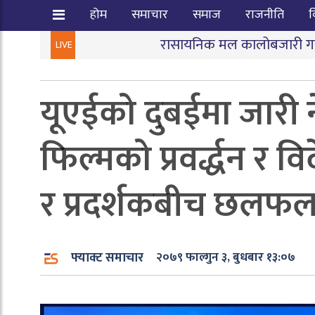
होम
समाचार
समाज
राजनीति
व
रासायनिक मल कालोबजारी गर्ने तीन जना पक्राउ
LIVE
यूएईको दुबईमा जारी ने
फिल्मको प्रवर्द्धन र
र प्रदर्शकबीच छलफ
फ्याक्ट समाचार
२०७९ फाल्गुन ३, बुधबार १३:०७