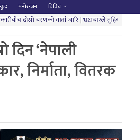
कुद
मनोरन्जन
विविध
णको वार्ता जारि
|
भ्रष्टाचारले तुहियो ‘मुख्यमन्त्री बेटी पढाऊँ
रो दिन ‘नेपाली
कार, निर्माता, वितरक