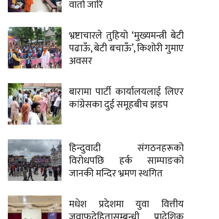
वार्ता जारि
भ्रष्टाचारले तुहियो ‘मुख्यमन्त्री बेटी
पढाऊँ, बेटी बचाऊँ’, किशोरी गुमाए
अवसर
बारामा पार्टी कार्यालयलाई लिएर
कांग्रेसका दुई समूहबीच झडप
हिन्दुवादी संगठनहरूको
विरोधपछि हर्क साम्पाङको
जानकी मन्दिर भ्रमण स्थगित
मधेश प्रदेशमा युवा वित्तीय
जवाफदेहितासम्बन्धी प्रादेशिक