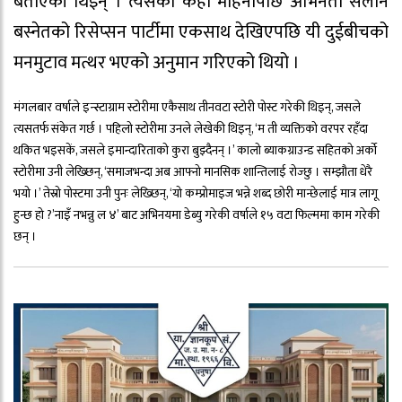
बताएकी थिइन् । त्यसको केही महिनापछि अभिनेता सलोन
बस्नेतको रिसेप्सन पार्टीमा एकसाथ देखिएपछि यी दुईबीचको
मनमुटाव मत्थर भएको अनुमान गरिएको थियो ।
मंगलबार वर्षाले इन्स्टाग्राम स्टोरीमा एकैसाथ तीनवटा स्टोरी पोस्ट गरेकी थिइन्, जसले
त्यसतर्फ संकेत गर्छ । पहिलो स्टोरीमा उनले लेखेकी थिइन्, ‘म ती व्यक्तिको वरपर रहँदा
थकित भइसकें, जसले इमान्दारिताको कुरा बुझ्दैनन् ।’ कालो ब्याकग्राउन्ड सहितको अर्को
स्टोरीमा उनी लेख्छिन्, ‘समाजभन्दा अब आफ्नो मानसिक शान्तिलाई रोज्छु । सम्झौता धेरै
भयो ।’ तेस्रो पोस्टमा उनी पुनः लेख्छिन्, ‘यो कम्प्रोमाइज भन्ने शब्द छोरी मान्छेलाई मात्र लागू
हुन्छ हो ?’नाइँ नभन्नु ल ४’ बाट अभिनयमा डेब्यु गरेकी वर्षाले १५ वटा फिल्ममा काम गरेकी
छन् ।