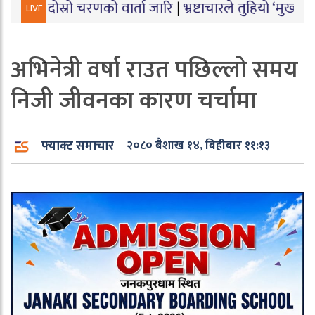
ो चरणको वार्ता जारि
|
भ्रष्टाचारले तुहियो ‘मुख्यमन्त्री बेटी प
LIVE
अभिनेत्री वर्षा राउत पछिल्लो समय
निजी जीवनका कारण चर्चामा
फ्याक्ट समाचार
२०८० बैशाख १४, बिहीबार ११:१३