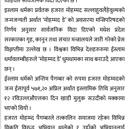
विहिवार सार्वजनिक विदा दिएको छ ।
इस्लाम धर्मका प्रर्वतक हजरत मोहम्मद सल्लाहुवलैहेवुल्मको
जन्मजन्यती अर्थात ‘मोहम्मद डे’ को अवसरमा मन्त्रिपरिषदको
निर्णय अनुसार सार्वजनिक विदा दिएको मधेश प्रदेश
सरकारका गृह, कानुन तथा संचार मन्त्रालयले जारी गरेको प्रेस
विज्ञप्तीमा उल्लेख छ । विश्वका विभिन्न देशहरुरुमा ईस्लाम
धर्मावलम्बीहरुले ‘मोहम्मद डे’ धुमधामका साथ बनाउदै आएका
छन् ।
ईस्लाम धर्मको अन्तिम पैगम्बर को रुपमा हजरत मोहम्मदको
जन्म ईसापूर्व ५७१,२० अप्रिल अर्थात इस्लामिक तिथि अनुसार
१२ रविउल्लऔएलका दिन खाडी मुलुक सउदीको मक्कामा
भएको थियो ।
हजरत मोहम्म्द पैगम्बरले तत्कालिन समाजमा रहेका विभिन्न
विकृति विरुद्ध अभियान थालेको र उहाँको अभियानलाई