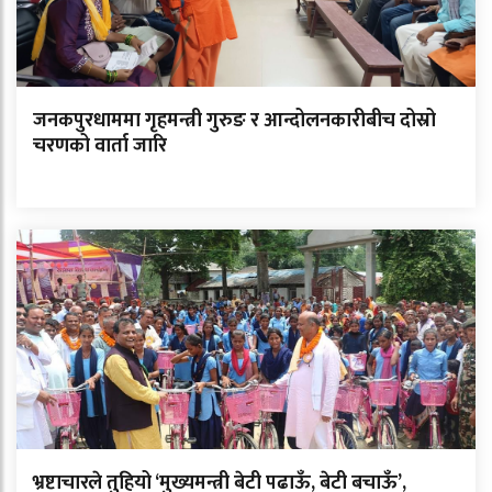
जनकपुरधाममा गृहमन्त्री गुरुङ र आन्दोलनकारीबीच दोस्रो
चरणको वार्ता जारि
भ्रष्टाचारले तुहियो ‘मुख्यमन्त्री बेटी पढाऊँ, बेटी बचाऊँ’,