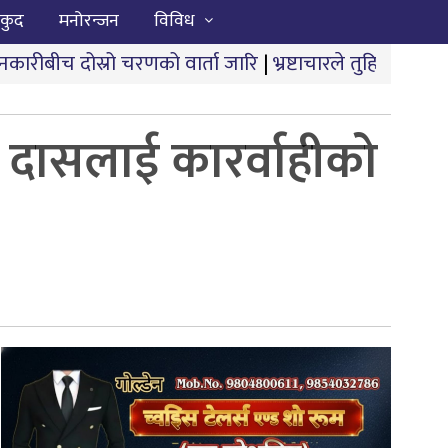
कुद
मनोरन्जन
विविध
णको वार्ता जारि
|
भ्रष्टाचारले तुहियो ‘मुख्यमन्त्री बेटी पढाऊँ
 दासलाई कारर्वाहीको