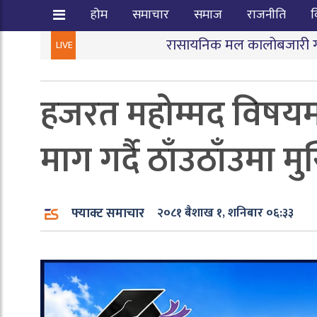
होम
समाचार
समाज
राजनीति
व
रासायनिक मल कालोबजारी गर्ने तीन जना पक्राउ
LIVE
हजरत महोम्मद विषयमा
माग गर्दै ठाँउठाँउमा म
फ्याक्ट समाचार
२०८१ बैशाख १, शनिबार ०६:३३