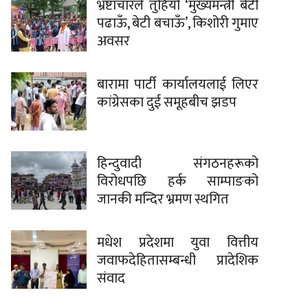
भ्रष्टाचारले तुहियो ‘मुख्यमन्त्री बेटी
पढाऊँ, बेटी बचाऊँ’, किशोरी गुमाए
अवसर
बारामा पार्टी कार्यालयलाई लिएर
कांग्रेसका दुई समूहबीच झडप
हिन्दुवादी संगठनहरूको
विरोधपछि हर्क साम्पाङको
जानकी मन्दिर भ्रमण स्थगित
मधेश प्रदेशमा युवा वित्तीय
जवाफदेहितासम्बन्धी प्रादेशिक
संवाद