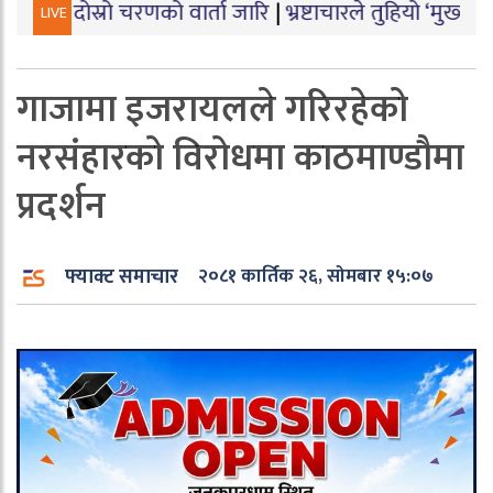
ो चरणको वार्ता जारि
|
भ्रष्टाचारले तुहियो ‘मुख्यमन्त्री बेटी प
LIVE
गाजामा इजरायलले गरिरहेको
नरसंहारको विरोधमा काठमाण्डौमा
प्रदर्शन
फ्याक्ट समाचार
२०८१ कार्तिक २६, सोमबार १५:०७