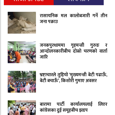
रासायनिक मल कालोबजारी गर्ने तीन
जना पक्राउ
जनकपुरधाममा गृहमन्त्री गुरुङ र
आन्दोलनकारीबीच दोस्रो चरणको वार्ता
जारि
भ्रष्टाचारले तुहियो ‘मुख्यमन्त्री बेटी पढाऊँ,
बेटी बचाऊँ’, किशोरी गुमाए अवसर
बारामा पार्टी कार्यालयलाई लिएर
कांग्रेसका दुई समूहबीच झडप