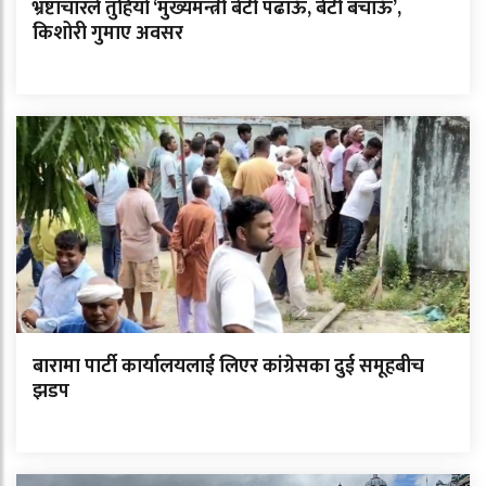
भ्रष्टाचारले तुहियो ‘मुख्यमन्त्री बेटी पढाऊँ, बेटी बचाऊँ’,
किशोरी गुमाए अवसर
बारामा पार्टी कार्यालयलाई लिएर कांग्रेसका दुई समूहबीच
झडप