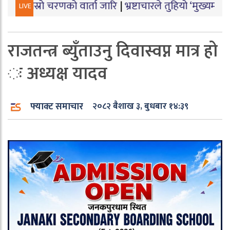
चरणको वार्ता जारि
|
भ्रष्टाचारले तुहियो ‘मुख्यमन्त्री बेटी पढा
LIVE
राजतन्त्र ब्युँताउनु दिवास्वप्न मात्र हो
ः अध्यक्ष यादव
फ्याक्ट समाचार
२०८२ बैशाख ३, बुधबार १४:३९