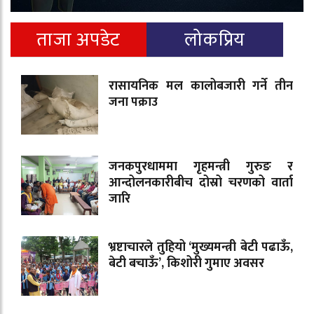
ताजा अपडेट
लोकप्रिय
रासायनिक मल कालोबजारी गर्ने तीन
जना पक्राउ
जनकपुरधाममा गृहमन्त्री गुरुङ र
आन्दोलनकारीबीच दोस्रो चरणको वार्ता
जारि
भ्रष्टाचारले तुहियो ‘मुख्यमन्त्री बेटी पढाऊँ,
बेटी बचाऊँ’, किशोरी गुमाए अवसर