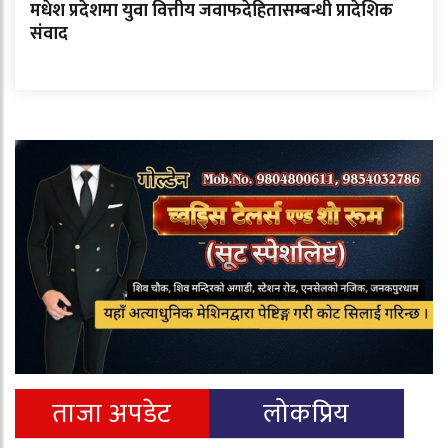
मधेश प्रदेशमा युवा वित्तीय जवाफदेहितासम्बन्धी प्रादेशिक
संवाद
ताजा अपडेट
लोकप्रिय