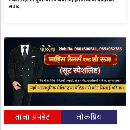
मधेश प्रदेशमा युवा वित्तीय जवाफदेहितासम्बन्धी प्रादेशिक
संवाद
ताजा अपडेट
लोकप्रिय