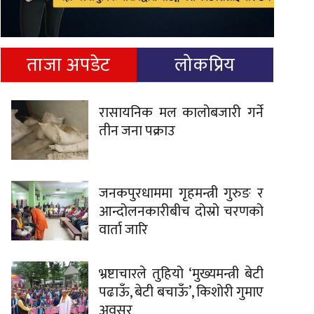
ताजा अपडेट
लोकप्रिय
रासायनिक मल कालोबजारी गर्ने
तीन जना पक्राउ
जनकपुरधाममा गृहमन्त्री गुरुङ र
आन्दोलनकारीबीच दोस्रो चरणको
वार्ता जारि
भ्रष्टाचारले तुहियो ‘मुख्यमन्त्री बेटी
पढाऊँ, बेटी बचाऊँ’, किशोरी गुमाए
अवसर