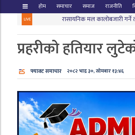
होम
समाचार
समाज
राजनीति
व
रासायनिक मल कालोबजारी गर्ने तीन जना पक्राउ
|
जन
LIVE
प्रहरीको हतियार लुटे
फ्याक्ट समाचार
२०८२ भाद्र ३०, सोमबार १३:४६