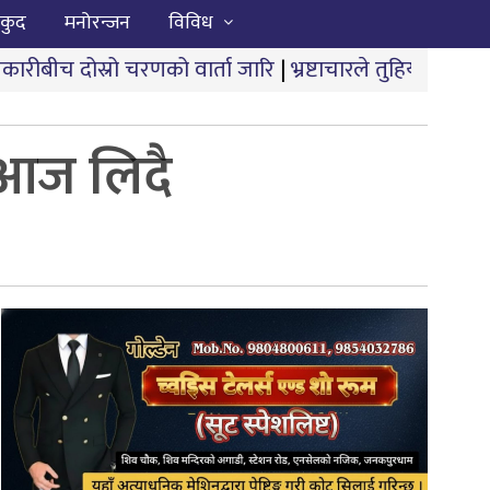
कुद
मनोरन्जन
विविध
णको वार्ता जारि
|
भ्रष्टाचारले तुहियो ‘मुख्यमन्त्री बेटी पढाऊँ
त आज लिदै