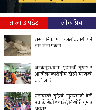
ताजा अपडेट
लोकप्रिय
रासायनिक मल कालोबजारी गर्ने
तीन जना पक्राउ
जनकपुरधाममा गृहमन्त्री गुरुङ र
आन्दोलनकारीबीच दोस्रो चरणको
वार्ता जारि
भ्रष्टाचारले तुहियो ‘मुख्यमन्त्री बेटी
पढाऊँ, बेटी बचाऊँ’, किशोरी गुमाए
अवसर