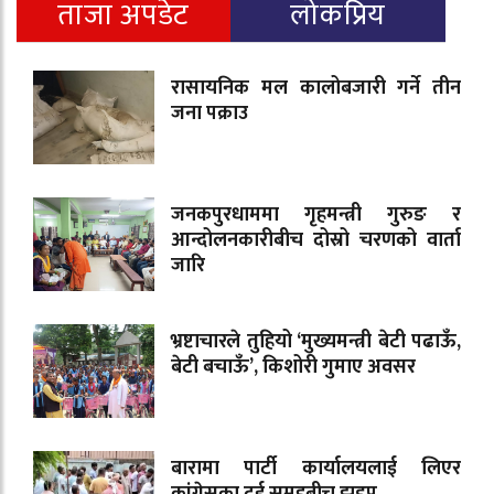
ताजा अपडेट
लोकप्रिय
रासायनिक मल कालोबजारी गर्ने तीन
जना पक्राउ
जनकपुरधाममा गृहमन्त्री गुरुङ र
आन्दोलनकारीबीच दोस्रो चरणको वार्ता
जारि
भ्रष्टाचारले तुहियो ‘मुख्यमन्त्री बेटी पढाऊँ,
बेटी बचाऊँ’, किशोरी गुमाए अवसर
बारामा पार्टी कार्यालयलाई लिएर
कांग्रेसका दुई समूहबीच झडप