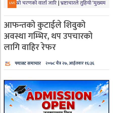
रणको वार्ता जारि
|
भ्रष्टाचारले तुहियो ‘मुख्यमन्त्री बेटी पढाऊ
LIVE
आफन्तको कुटाईले शिवुको
अवस्था गम्भिर, थप उपचारको
लागि वाहिर रेफर
फ्याक्ट समाचार
२०७८ चैत्र २७, आईतवार १६:३६