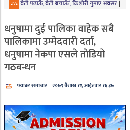
बेटी पढाऊँ, बेटी बचाऊँ’, किशोरी गुमाए अवसर
|
बारामा पार्टी कार
LIVE
धनुषामा दुई पालिका वाहेक सबै
पालिकामा उम्मेदवारी दर्ता,
धनुषामा नेकपा एसले तोडियो
गठबन्धन
फ्याक्ट समाचार
२०७९ बैशाख ११, आईतवार १६:३७