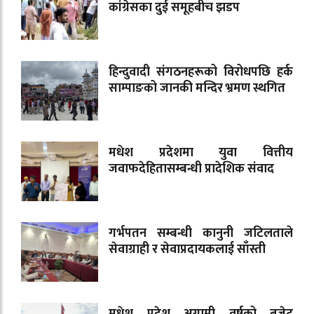
कांग्रेसका दुई समूहबीच झडप
हिन्दुवादी संगठनहरूको विरोधपछि हर्क
साम्पाङको जानकी मन्दिर भ्रमण स्थगित
मधेश प्रदेशमा युवा वित्तीय
जवाफदेहितासम्बन्धी प्रादेशिक संवाद
गर्भपतन सम्बन्धी कानुनी जटिलताले
सेवाग्राही र सेवाप्रदायकलाई साँस्ती
मधेश प्रदेश अगामी वर्षको बजेट