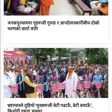
जनकपुरधाममा गृहमन्त्री गुरुङ र आन्दोलनकारीबीच दोस्रो
चरणको वार्ता जारि
भ्रष्टाचारले तुहियो ‘मुख्यमन्त्री बेटी पढाऊँ, बेटी बचाऊँ’,
किशोरी गुमाए अवसर