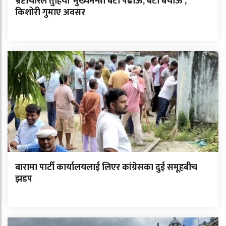
भ्रष्टाचारले तुहियो ‘मुख्यमन्त्री बेटी पढाऊँ, बेटी बचाऊँ’,
किशोरी गुमाए अवसर
बारामा पार्टी कार्यालयलाई लिएर कांग्रेसका दुई समूहबीच
झडप