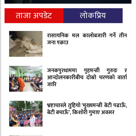
ताजा अपडेट
लोकप्रिय
रासायनिक मल कालोबजारी गर्ने तीन
जना पक्राउ
जनकपुरधाममा गृहमन्त्री गुरुङ र
आन्दोलनकारीबीच दोस्रो चरणको वार्ता
जारि
भ्रष्टाचारले तुहियो ‘मुख्यमन्त्री बेटी पढाऊँ,
बेटी बचाऊँ’, किशोरी गुमाए अवसर