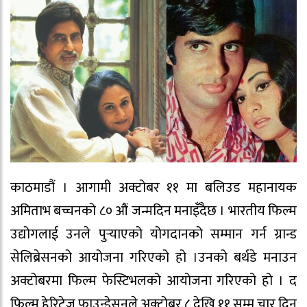
काठमाडौं । आगामी अक्टोबर ११ मा बलिउड महानायक
अमिताभ बच्चनको ८० औं जन्मदिन मनाइँदैछ । भारतीय फिल्म
उद्योगलाई उनले पुर्‍याएको योगदानको सम्मान गर्न ग्रान्ड
सेलिब्रेसनको आयोजना गरिएको हो ।उनको बर्थडे मनाउन
अक्टोबरमा फिल्म फेस्टिभलको आयोजना गरिएको हो । द
फिल्म हेरिटेज फाउन्डेसनले अक्टोबर ८ देखि ११ सम्म चार दिन