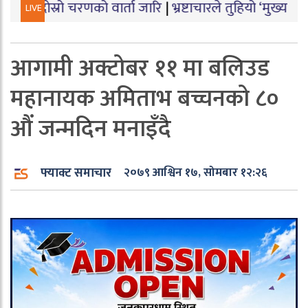
 चरणको वार्ता जारि
|
भ्रष्टाचारले तुहियो ‘मुख्यमन्त्री बेटी पढ
LIVE
आगामी अक्टोबर ११ मा बलिउड
महानायक अमिताभ बच्चनको ८०
औं जन्मदिन मनाइँदै
फ्याक्ट समाचार
२०७९ आश्विन १७, सोमबार १२:२६