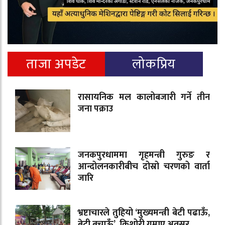
ताजा अपडेट
लोकप्रिय
रासायनिक मल कालोबजारी गर्ने तीन
जना पक्राउ
जनकपुरधाममा गृहमन्त्री गुरुङ र
आन्दोलनकारीबीच दोस्रो चरणको वार्ता
जारि
भ्रष्टाचारले तुहियो ‘मुख्यमन्त्री बेटी पढाऊँ,
बेटी बचाऊँ’, किशोरी गुमाए अवसर