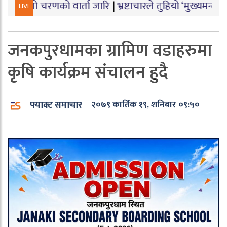
णको वार्ता जारि
|
भ्रष्टाचारले तुहियो ‘मुख्यमन्त्री बेटी पढाऊँ
LIVE
जनकपुरधामका ग्रामिण वडाहरुमा
कृषि कार्यक्रम संचालन हुदै
फ्याक्ट समाचार
२०७९ कार्तिक १९, शनिबार ०९:५०