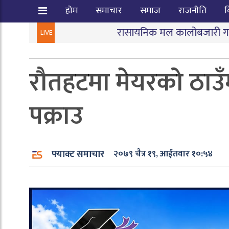
होम
समाचार
समाज
राजनीति
व
रासायनिक मल कालोबजारी गर्ने तीन जना पक्राउ
LIVE
रौतहटमा मेयरको ठाउँम
पक्राउ
फ्याक्ट समाचार
२०७९ चैत्र १९, आईतवार १०:५४