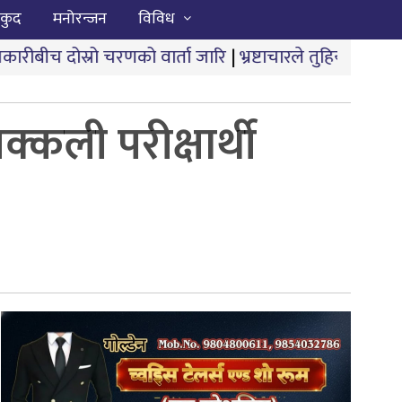
कुद
मनोरन्जन
विविध
णको वार्ता जारि
|
भ्रष्टाचारले तुहियो ‘मुख्यमन्त्री बेटी पढाऊँ,
्कली परीक्षार्थी