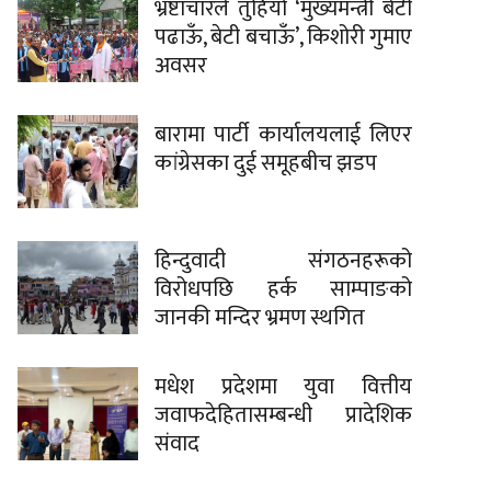
भ्रष्टाचारले तुहियो ‘मुख्यमन्त्री बेटी
पढाऊँ, बेटी बचाऊँ’, किशोरी गुमाए
अवसर
बारामा पार्टी कार्यालयलाई लिएर
कांग्रेसका दुई समूहबीच झडप
हिन्दुवादी संगठनहरूको
विरोधपछि हर्क साम्पाङको
जानकी मन्दिर भ्रमण स्थगित
मधेश प्रदेशमा युवा वित्तीय
जवाफदेहितासम्बन्धी प्रादेशिक
संवाद