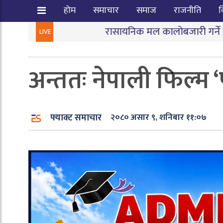
होम
समाचार
समाज
राजनीति
व
रासायनिक मल कालोबजारी गर्ने तीन जना पक्राउ
|
ज
LIVE
अन्ततः नेपाली फिल्म ‘प
फ्याक्ट समाचार
२०८० असार ९, शनिबार ११:०७