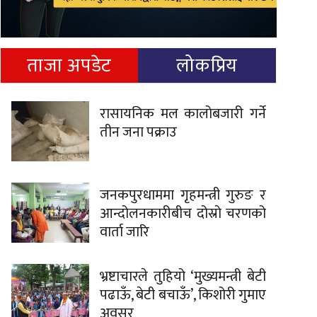
ताजा अपडेट
लोकप्रिय
रासायनिक मल कालोबजारी गर्ने
तीन जना पक्राउ
जनकपुरधाममा गृहमन्त्री गुरुङ र
आन्दोलनकारीबीच दोस्रो चरणको
वार्ता जारि
भ्रष्टाचारले तुहियो ‘मुख्यमन्त्री बेटी
पढाऊँ, बेटी बचाऊँ’, किशोरी गुमाए
अवसर