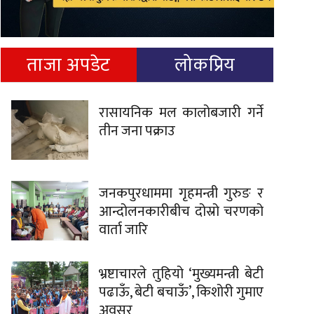
ताजा अपडेट
लोकप्रिय
रासायनिक मल कालोबजारी गर्ने
तीन जना पक्राउ
जनकपुरधाममा गृहमन्त्री गुरुङ र
आन्दोलनकारीबीच दोस्रो चरणको
वार्ता जारि
भ्रष्टाचारले तुहियो ‘मुख्यमन्त्री बेटी
पढाऊँ, बेटी बचाऊँ’, किशोरी गुमाए
अवसर