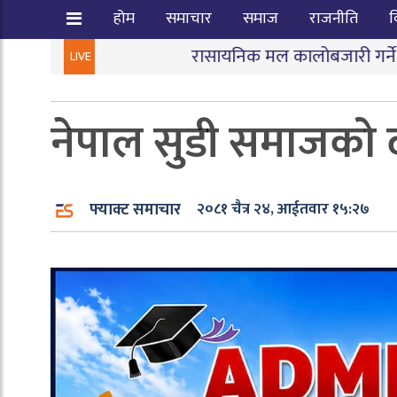
होम
समाचार
समाज
राजनीति
व
रासायनिक मल कालोबजारी गर्ने तीन जना पक्राउ
|
जन
LIVE
नेपाल सुडी समाजको द
फ्याक्ट समाचार
२०८१ चैत्र २४, आईतवार १५:२७