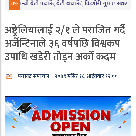
्त्री बेटी पढाऊँ, बेटी बचाऊँ’, किशोरी गुमाए अवसर
|
बारामा पार्ट
LIVE
अष्ट्रेलियालाई २/१ ले पराजित गर्दै
अर्जेन्टिनाले ३६ वर्षपछि विश्वकप
उपाधि खडेरी तोड्न अर्को कदम
फ्याक्ट समाचार
२०७९ मंसिर १८, आईतवार १२:००