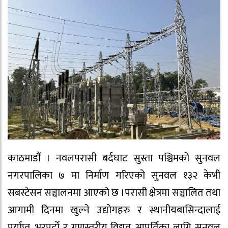
काठमाडौं । नवलपरासी बर्दघाट सुस्ता पश्चिमको सुनवल
नगरपालिका ७ मा निर्माण गरिएको सुनवल १३२ केभी
सबस्टेसन सञ्चालनमा आएको छ ।परासी क्षेत्रमा सञ्चालित तथा
आगामी दिनमा खुल्ने उद्योगहरु र स्थानीयबासिन्दालाई
पर्याप्त, भरपर्दो र गुणस्तरीय विद्युत आपूर्तिका लागि सुनवल