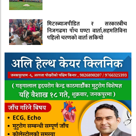
मिटरब्याजपीडित र सरकारबीच
निजगढमा पाँच घण्टा वार्ता,सहमतिविना
पहिलो चरणको वार्ता सकियो