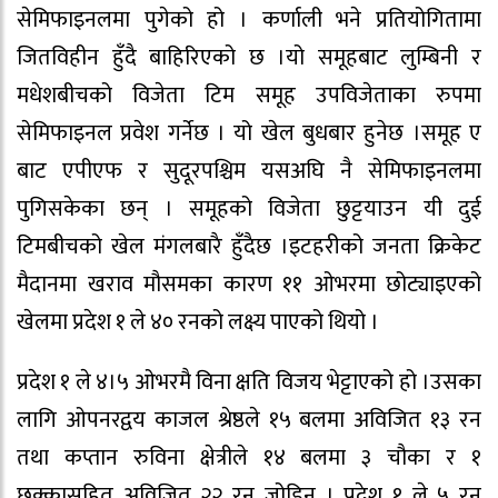
सेमिफाइनलमा पुगेको हो । कर्णाली भने प्रतियोगितामा
जितविहीन हुँदै बाहिरिएको छ ।यो समूहबाट लुम्बिनी र
मधेशबीचको विजेता टिम समूह उपविजेताका रुपमा
सेमिफाइनल प्रवेश गर्नेछ । यो खेल बुधबार हुनेछ ।समूह ए
बाट एपीएफ र सुदूरपश्चिम यसअघि नै सेमिफाइनलमा
पुगिसकेका छन् । समूहको विजेता छुट्टयाउन यी दुई
टिमबीचको खेल मंगलबारै हुँदैछ ।इटहरीको जनता क्रिकेट
मैदानमा खराव मौसमका कारण ११ ओभरमा छोट्याइएको
खेलमा प्रदेश १ ले ४० रनको लक्ष्य पाएको थियो ।
प्रदेश १ ले ४।५ ओभरमै विना क्षति विजय भेट्टाएको हो ।उसका
लागि ओपनरद्वय काजल श्रेष्ठले १५ बलमा अविजित १३ रन
तथा कप्तान रुविना क्षेत्रीले १४ बलमा ३ चौका र १
छक्कासहित अविजित २२ रन जोडिन् । प्रदेश १ ले ५ रन