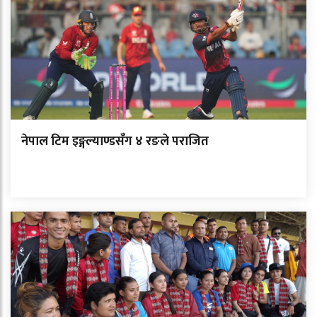
नेपाल टिम इङ्गल्याण्डसँग ४ रङले पराजित