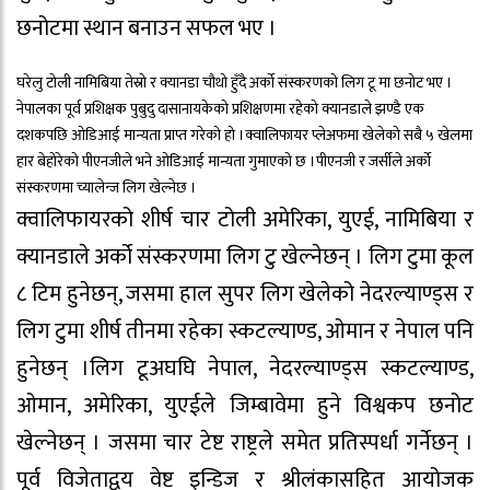
छनोटमा स्थान बनाउन सफल भए ।
घरेलु टोली नामिबिया तेस्रो र क्यानडा चौथो हुँदै अर्को संस्करणको लिग टू मा छनोट भए ।
नेपालका पूर्व प्रशिक्षक पुबुदु दासानायकेको प्रशिक्षणमा रहेको क्यानडाले झण्डै एक
दशकपछि ओडिआई मान्यता प्राप्त गरेको हो ।क्वालिफायर प्लेअफमा खेलेको सबै ५ खेलमा
हार बेहोरेको पीएनजीले भने ओडिआई मान्यता गुमाएको छ ।पीएनजी र जर्सीले अर्को
संस्करणमा च्यालेन्ज लिग खेल्नेछ ।
क्वालिफायरको शीर्ष चार टोली अमेरिका, युएई, नामिबिया र
क्यानडाले अर्को संस्करणमा लिग टु खेल्नेछन् । लिग टुमा कूल
८ टिम हुनेछन्, जसमा हाल सुपर लिग खेलेको नेदरल्याण्ड्स र
लिग टुमा शीर्ष तीनमा रहेका स्कटल्याण्ड, ओमान र नेपाल पनि
हुनेछन् ।लिग टूअघघि नेपाल, नेदरल्याण्ड्स स्कटल्याण्ड,
ओमान, अमेरिका, युएईले जिम्बावेमा हुने विश्वकप छनोट
खेल्नेछन् । जसमा चार टेष्ट राष्ट्रले समेत प्रतिस्पर्धा गर्नेछन् ।
पूर्व विजेताद्वय वेष्ट इन्डिज र श्रीलंकासहित आयोजक