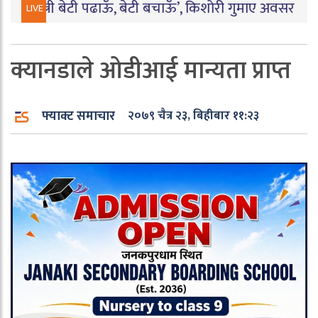
्त्री बेटी पढाऊँ, बेटी बचाऊँ’, किशोरी गुमाए अवसर
|
बारामा पार्ट
LIVE
क्यानडाले ओडीआई मान्यता प्राप्त
फ्याक्ट समाचार
२०७९ चैत्र २३, बिहीबार ११:२३