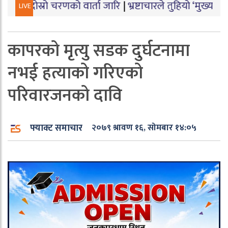
ो चरणको वार्ता जारि
|
भ्रष्टाचारले तुहियो ‘मुख्यमन्त्री बेटी प
LIVE
कापरको मृत्यु सडक दुर्घटनामा
नभई हत्याको गरिएको
परिवारजनको दावि
फ्याक्ट समाचार
२०७९ श्रावण १६, सोमबार १४:०५