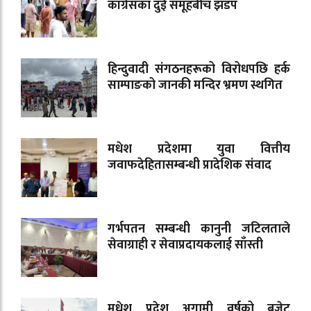
कांग्रेसका दुई समूहबीच झडप
हिन्दुवादी संगठनहरूको विरोधपछि हर्क
साम्पाङको जानकी मन्दिर भ्रमण स्थगित
मधेश प्रदेशमा युवा वित्तीय
जवाफदेहितासम्बन्धी प्रादेशिक संवाद
गर्भपतन सम्बन्धी कानुनी जटिलताले
सेवाग्राही र सेवाप्रदायकलाई साँस्ती
मधेश प्रदेश अगामी वर्षको बजेट