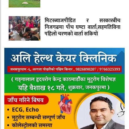
मिटरब्याजपीडित र सरकारबीच
निजगढमा पाँच घण्टा वार्ता,सहमतिविना
पहिलो चरणको वार्ता सकियो