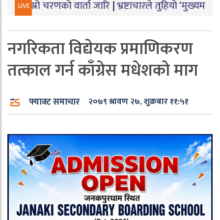
चरणको वार्ता जारि
|
भ्रष्टाचारले तुहियो ‘मुख्यमन्त्री बेटी पढा
LIVE
नगरिकता विद्येयक प्रमाणिकरण
तत्काल गर्न काँग्रेस मधेशको माग
फ्याक्ट समाचार
२०७९ श्रावण २७, शुक्रबार ११:५१