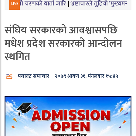
णको वार्ता जारि
|
भ्रष्टाचारले तुहियो ‘मुख्यमन्त्री बेटी पढाऊँ
LIVE
संघिय सरकारको आवश्वासपछि
मधेश प्रदेश सरकारको आन्दोलन
स्थगित
फ्याक्ट समाचार
२०७९ श्रावण ३१, मंगलवार १५:४५