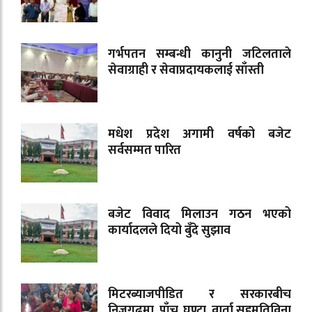
गर्भपतन सम्बन्धी कानुनी जटिलताले
सेवाग्राही र सेवाप्रदायकलाई साँस्ती
मधेश प्रदेश अगामी वर्षको बजेट
सर्वसम्मत पारित
बजेट विवाद मिलाउन गठन भएको
कार्यादलले दियो बुँदे सुझाव
मिटरब्याजपीडित र सरकारबीच
निजगढमा पाँच घण्टा वार्ता,सहमतिविना