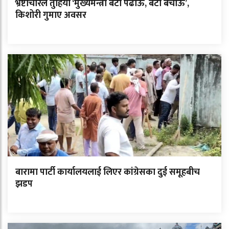
भ्रष्टाचारले तुहियो ‘मुख्यमन्त्री बेटी पढाऊँ, बेटी बचाऊँ’,
किशोरी गुमाए अवसर
बारामा पार्टी कार्यालयलाई लिएर कांग्रेसका दुई समूहबीच
झडप