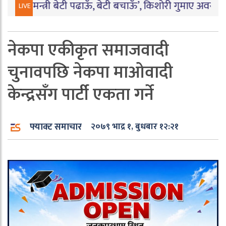
न्त्री बेटी पढाऊँ, बेटी बचाऊँ’, किशोरी गुमाए अवसर
|
बारामा पार्
LIVE
नेकपा एकीकृत समाजवादी
चुनावपछि नेकपा माओवादी
केन्द्रसँग पार्टी एकता गर्ने
फ्याक्ट समाचार
२०७९ भाद्र १, बुधबार १२:२१