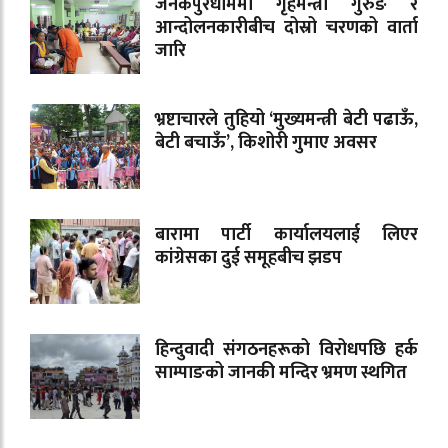
जनकपुरधाममा गृहमन्त्री गुरुङ र
आन्दोलनकारीबीच दोस्रो चरणको वार्ता
जारि
भ्रष्टाचारले तुहियो ‘मुख्यमन्त्री बेटी पढाऊँ,
बेटी बचाऊँ’, किशोरी गुमाए अवसर
बारामा पार्टी कार्यालयलाई लिएर
कांग्रेसका दुई समूहबीच झडप
हिन्दुवादी संगठनहरूको विरोधपछि हर्क
साम्पाङको जानकी मन्दिर भ्रमण स्थगित