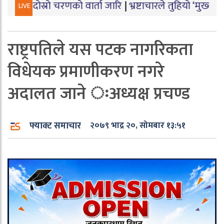
ो चरणको वार्ता जारि
|
भ्रष्टाचारले तुहियो ‘मुख्यमन्त्री बेटी प
LIVE
राष्ट्रपतिले यस पटक नागरिकता
विधेयक प्रमाणीकरण नगरे
अदालत जाने ःअध्यक्ष प्रचण्ड
फ्याक्ट समाचार
२०७९ भाद्र २०, सोमबार १३:५१