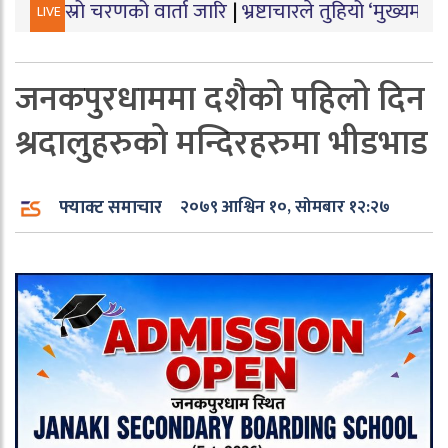
चरणको वार्ता जारि
|
भ्रष्टाचारले तुहियो ‘मुख्यमन्त्री बेटी पढा
LIVE
जनकपुरधाममा दशैको पहिलो दिन
श्रदालुहरुको मन्दिरहरुमा भीडभाड
फ्याक्ट समाचार
२०७९ आश्विन १०, सोमबार १२:२७