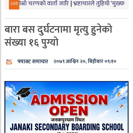
णको वार्ता जारि
|
भ्रष्टाचारले तुहियो ‘मुख्यमन्त्री बेटी पढाऊँ
LIVE
बारा बस दुर्घटनामा मृत्यु हुनेको
संख्या १६ पुग्यो
फ्याक्ट समाचार
२०७९ आश्विन २०, बिहीबार ०९:१०