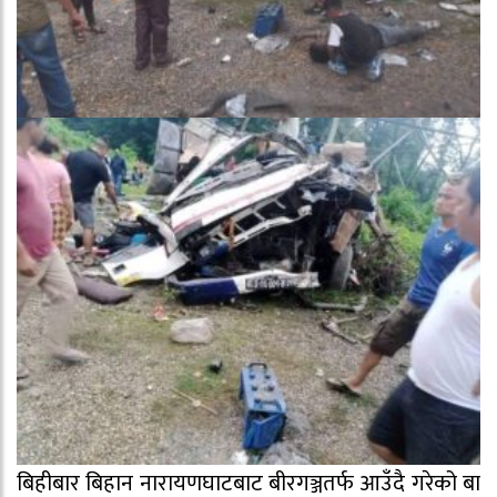
बिहीबार बिहान नारायणघाटबाट बीरगञ्जतर्फ आउँदै गरेको बा