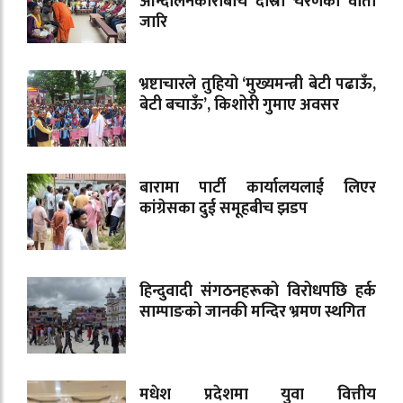
आन्दोलनकारीबीच दोस्रो चरणको वार्ता
जारि
भ्रष्टाचारले तुहियो ‘मुख्यमन्त्री बेटी पढाऊँ,
बेटी बचाऊँ’, किशोरी गुमाए अवसर
बारामा पार्टी कार्यालयलाई लिएर
कांग्रेसका दुई समूहबीच झडप
हिन्दुवादी संगठनहरूको विरोधपछि हर्क
साम्पाङको जानकी मन्दिर भ्रमण स्थगित
मधेश प्रदेशमा युवा वित्तीय