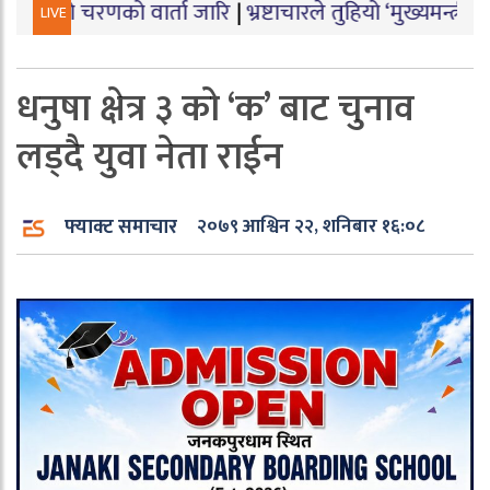
को वार्ता जारि
|
भ्रष्टाचारले तुहियो ‘मुख्यमन्त्री बेटी पढाऊँ,
LIVE
धनुषा क्षेत्र ३ को ‘क’ बाट चुनाव
लड्दै युवा नेता राईन
फ्याक्ट समाचार
२०७९ आश्विन २२, शनिबार १६:०८