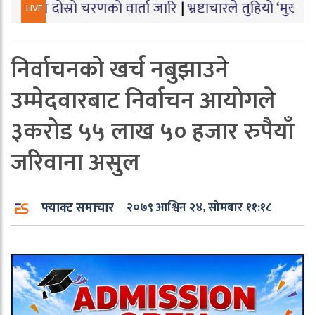
रो चरणको वार्ता जारि
|
भ्रष्टाचारले तुहियो ‘मुख्यमन्त्री बेटी
LIVE
निर्वाचनको खर्च नबुझाउने
उम्मेदवारबाट निर्वाचन आयोगले
३करोड ५५ लाख ५० हजार रुपैयाँ
जरिवाना असुल
फ्याक्ट समाचार
२०७९ आश्विन २४, सोमबार ११:१८