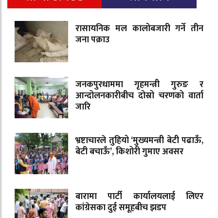
रासायनिक मल कालोबजारी गर्ने तीन
जना पक्राउ
जनकपुरधाममा गृहमन्त्री गुरुङ र
आन्दोलनकारीबीच दोस्रो चरणको वार्ता
जारि
भ्रष्टाचारले तुहियो ‘मुख्यमन्त्री बेटी पढाऊँ,
बेटी बचाऊँ’, किशोरी गुमाए अवसर
बारामा पार्टी कार्यालयलाई लिएर
कांग्रेसका दुई समूहबीच झडप