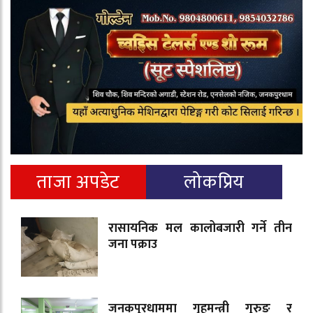
ताजा अपडेट
लोकप्रिय
रासायनिक मल कालोबजारी गर्ने तीन
जना पक्राउ
जनकपुरधाममा गृहमन्त्री गुरुङ र