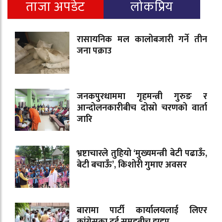
ताजा अपडेट
लोकप्रिय
रासायनिक मल कालोबजारी गर्ने तीन
जना पक्राउ
जनकपुरधाममा गृहमन्त्री गुरुङ र
आन्दोलनकारीबीच दोस्रो चरणको वार्ता
जारि
भ्रष्टाचारले तुहियो ‘मुख्यमन्त्री बेटी पढाऊँ,
बेटी बचाऊँ’, किशोरी गुमाए अवसर
बारामा पार्टी कार्यालयलाई लिएर
कांग्रेसका दुई समूहबीच झडप