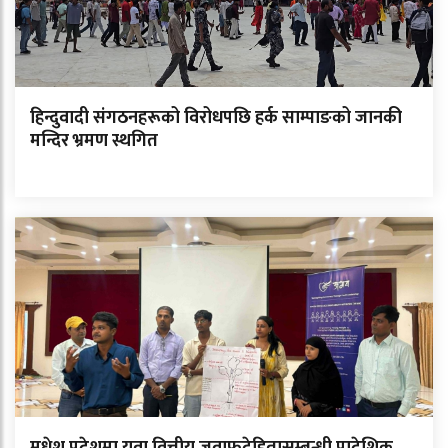
हिन्दुवादी संगठनहरूको विरोधपछि हर्क साम्पाङको जानकी
मन्दिर भ्रमण स्थगित
मधेश प्रदेशमा युवा वित्तीय जवाफदेहितासम्बन्धी प्रादेशिक