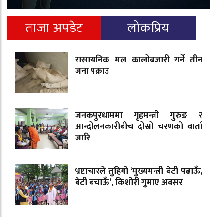
ताजा अपडेट
लोकप्रिय
रासायनिक मल कालोबजारी गर्ने तीन
जना पक्राउ
जनकपुरधाममा गृहमन्त्री गुरुङ र
आन्दोलनकारीबीच दोस्रो चरणको वार्ता
जारि
भ्रष्टाचारले तुहियो ‘मुख्यमन्त्री बेटी पढाऊँ,
बेटी बचाऊँ’, किशोरी गुमाए अवसर