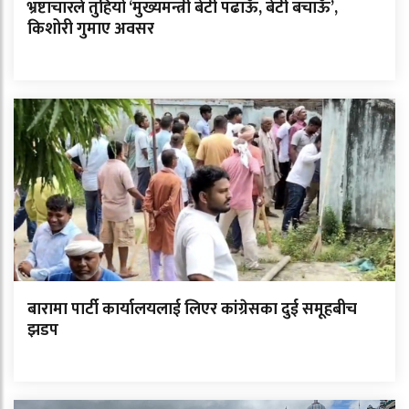
भ्रष्टाचारले तुहियो ‘मुख्यमन्त्री बेटी पढाऊँ, बेटी बचाऊँ’,
किशोरी गुमाए अवसर
बारामा पार्टी कार्यालयलाई लिएर कांग्रेसका दुई समूहबीच
झडप