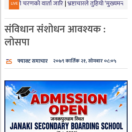
णको वार्ता जारि
|
भ्रष्टाचारले तुहियो ‘मुख्यमन्त्री बेटी पढाऊँ
LIVE
संविधान संशोधन आवश्यक :
लोसपा
फ्याक्ट समाचार
२०७९ कार्तिक २१, सोमबार ०८:०५