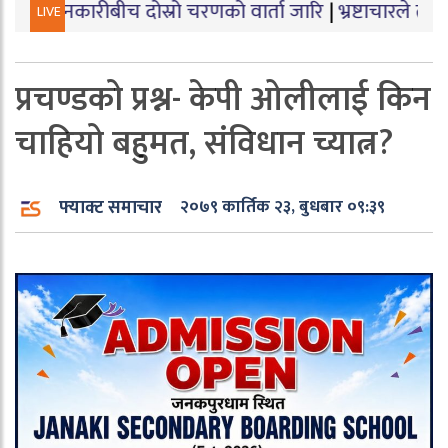
ीबीच दोस्रो चरणको वार्ता जारि
|
भ्रष्टाचारले तुहियो ‘मुख्यमन्
LIVE
प्रचण्डको प्रश्न- केपी ओलीलाई किन
चाहियो बहुमत, संविधान च्यात्न?
फ्याक्ट समाचार
२०७९ कार्तिक २३, बुधबार ०९:३९