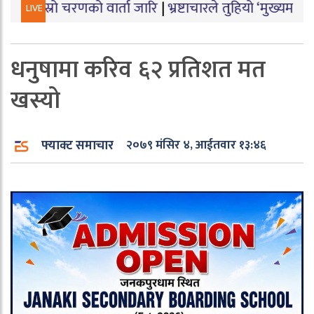
रणको वार्ता जारि
|
भ्रष्टाचारले तुहियो ‘मुख्यमन्त्री बेटी पढाऊ
LIVE
धनुषामा करिव ६२ प्रतिशत मत
खस्यो
फ्याक्ट समाचार
२०७९ मंसिर ४, आईतवार १३:४६