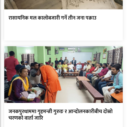
रासायनिक मल कालोबजारी गर्ने तीन जना पक्राउ
जनकपुरधाममा गृहमन्त्री गुरुङ र आन्दोलनकारीबीच दोस्रो
चरणको वार्ता जारि