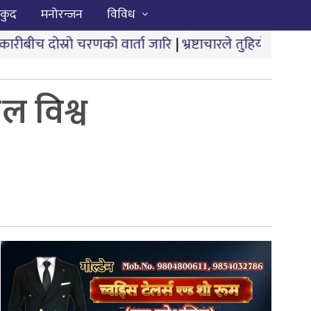
कुद
मनोरन्जन
विविध
ो वार्ता जारि
|
भ्रष्टाचारले तुहियो ‘मुख्यमन्त्री बेटी पढाऊँ, 
ल विश्व