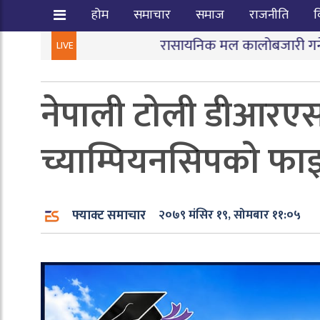
होम
समाचार
समाज
राजनीति
व
रासायनिक मल कालोबजारी गर्ने तीन जना पक्राउ
|
LIVE
नेपाली टोली डीआरएस 
च्याम्पियनसिपको फा
फ्याक्ट समाचार
२०७९ मंसिर १९, सोमबार ११:०५