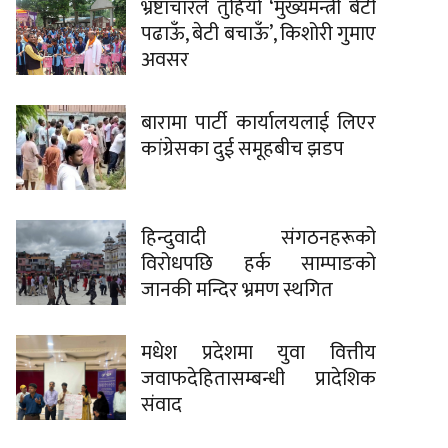
भ्रष्टाचारले तुहियो ‘मुख्यमन्त्री बेटी
पढाऊँ, बेटी बचाऊँ’, किशोरी गुमाए
अवसर
बारामा पार्टी कार्यालयलाई लिएर
कांग्रेसका दुई समूहबीच झडप
हिन्दुवादी संगठनहरूको
विरोधपछि हर्क साम्पाङको
जानकी मन्दिर भ्रमण स्थगित
मधेश प्रदेशमा युवा वित्तीय
जवाफदेहितासम्बन्धी प्रादेशिक
संवाद