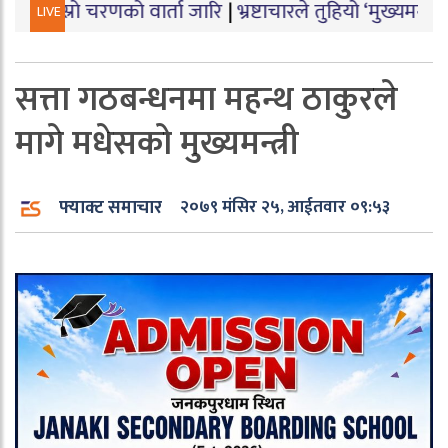
णको वार्ता जारि
|
भ्रष्टाचारले तुहियो ‘मुख्यमन्त्री बेटी पढाऊँ
LIVE
सत्ता गठबन्धनमा महन्थ ठाकुरले
मागे मधेसको मुख्यमन्त्री
फ्याक्ट समाचार
२०७९ मंसिर २५, आईतवार ०९:५३