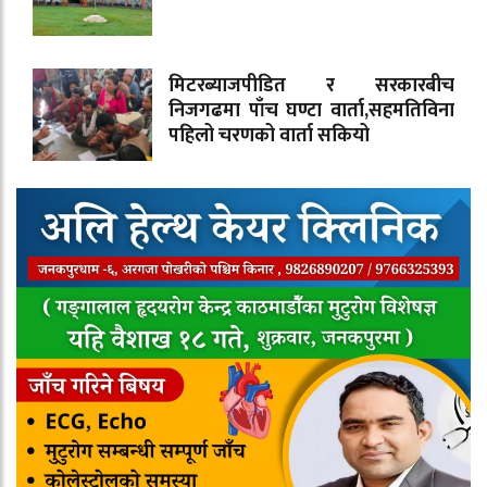
मिटरब्याजपीडित र सरकारबीच
निजगढमा पाँच घण्टा वार्ता,सहमतिविना
पहिलो चरणको वार्ता सकियो