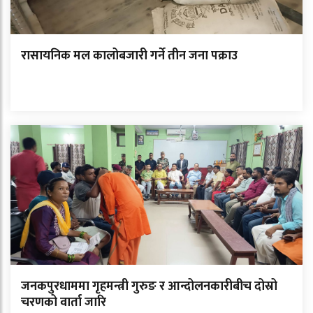
रासायनिक मल कालोबजारी गर्ने तीन जना पक्राउ
जनकपुरधाममा गृहमन्त्री गुरुङ र आन्दोलनकारीबीच दोस्रो
चरणको वार्ता जारि