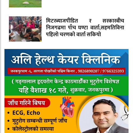
मिटरब्याजपीडित र सरकारबीच
निजगढमा पाँच घण्टा वार्ता,सहमतिविना
पहिलो चरणको वार्ता सकियो